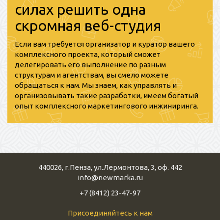
силах решить одна
скромная веб-студия
Если вам требуется организатор и куратор вашего
комплексного проекта, который сможет
делегировать его выполнение по разным
структурам и агентствам, вы смело можете
обращаться к нам. Мы знаем, как управлять и
организовывать такие разработки, имеем богатый
опыт комплексного маркетингового инжиниринга.
440026
,
г.Пенза
,
ул.Лермонтова, 3, оф. 442
info@newmarka.ru
+7 (8412) 23-47-97
Присоединяйтесь к нам